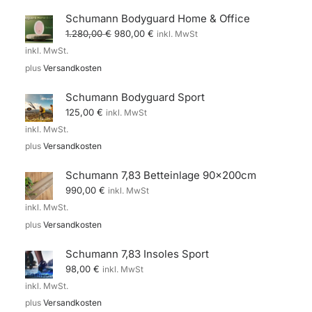
Schumann Bodyguard Home & Office
Ursprünglicher
Aktueller
1.280,00
€
980,00
€
inkl. MwSt
Preis
Preis
inkl. MwSt.
war:
ist:
1.280,00 €
980,00 €.
plus
Versandkosten
Schumann Bodyguard Sport
125,00
€
inkl. MwSt
inkl. MwSt.
plus
Versandkosten
Schumann 7,83 Betteinlage 90x200cm
990,00
€
inkl. MwSt
inkl. MwSt.
plus
Versandkosten
Schumann 7,83 Insoles Sport
98,00
€
inkl. MwSt
inkl. MwSt.
plus
Versandkosten