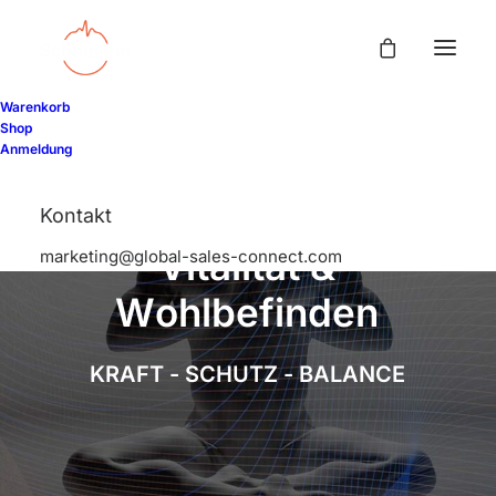
Warenkorb
Shop
Anmeldung
Kontakt
V
i
t
a
l
i
t
ä
t
&
marketing@global-sales-connect.com
W
o
h
l
b
e
f
i
n
d
e
n
K
R
A
F
T
-
S
C
H
U
T
Z
-
B
A
L
A
N
C
E