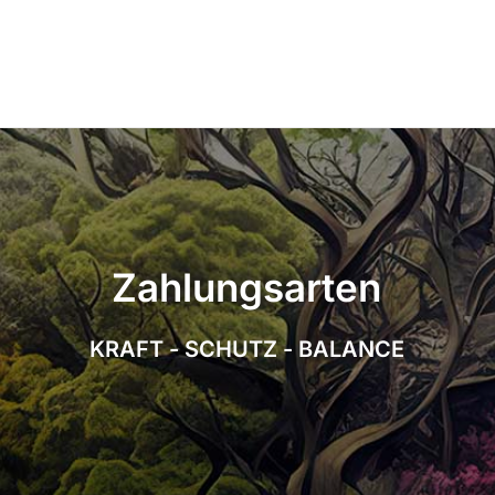
Z
a
h
l
u
n
g
s
a
r
t
e
n
K
R
A
F
T
-
S
C
H
U
T
Z
-
B
A
L
A
N
C
E