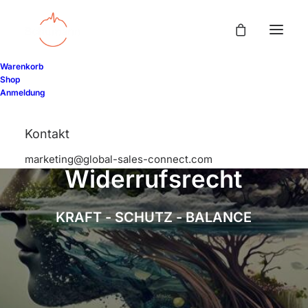
Warenkorb
Shop
Anmeldung
Kontakt
marketing@global-sales-connect.com
W
i
d
e
r
r
u
f
s
r
e
c
h
t
K
R
A
F
T
-
S
C
H
U
T
Z
-
B
A
L
A
N
C
E