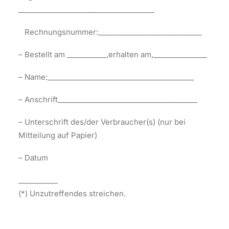
______________________________________
Rechnungsnummer:_____________________________
– Bestellt am ___________,erhalten am,_______________
– Name:_________________________________________
– Anschrift_______________________________________
– Unterschrift des/der Verbraucher(s) (nur bei
Mitteilung auf Papier)
– Datum
___________
(*) Unzutreffendes streichen.