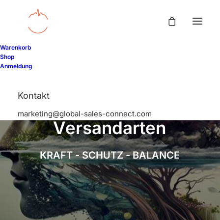
Warenkorb
Shop
Anmeldung
Kontakt
marketing@global-sales-connect.com
V
e
r
s
a
n
d
a
r
t
e
n
K
R
A
F
T
-
S
C
H
U
T
Z
-
B
A
L
A
N
C
E