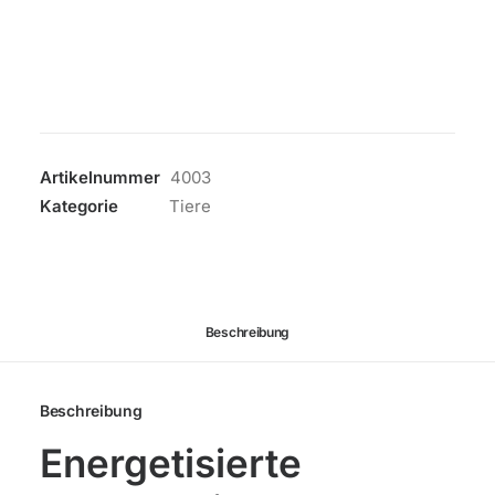
&
Aqua-
Dogs
&
Cats-
Pfote
Menge
Artikelnummer
4003
Kategorie
Tiere
Beschreibung
Beschreibung
Energetisierte