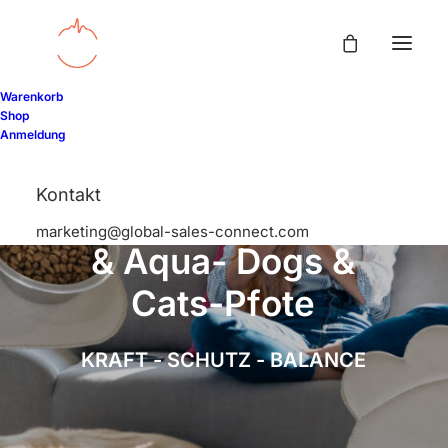
Warenkorb
Shop
Anmeldung
Kontakt
S
c
h
u
m
a
n
n
7
,
8
3
F
o
o
d
marketing@global-sales-connect.com
&
A
q
u
a
-
D
o
g
s
&
C
a
t
s
-
P
f
o
t
e
K
R
A
F
T
-
S
C
H
U
T
Z
-
B
A
L
A
N
C
E