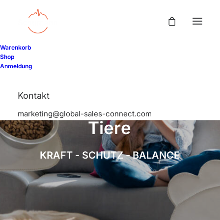
Warenkorb
Shop
Anmeldung
Kontakt
marketing@global-sales-connect.com
T
i
e
r
e
K
R
A
F
T
-
S
C
H
U
T
Z
-
B
A
L
A
N
C
E