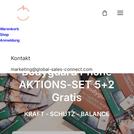
Warenkorb
Shop
Anmeldung
S
c
h
u
m
a
n
n
Kontakt
B
o
d
y
g
u
a
r
d
P
h
o
n
e
marketing@global-sales-connect.com
A
K
T
I
O
N
S
-
S
E
T
5
+
2
G
r
a
t
i
s
K
R
A
F
T
-
S
C
H
U
T
Z
-
B
A
L
A
N
C
E