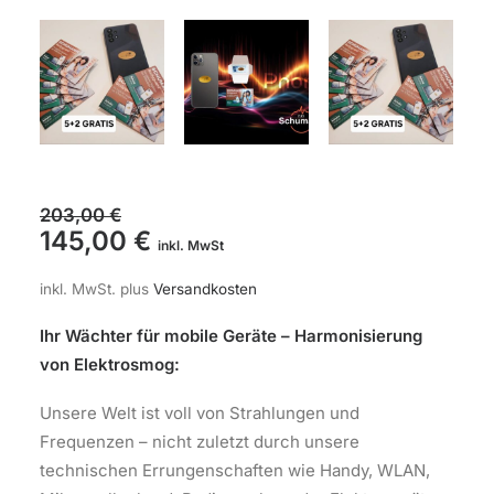
203,00
€
Ursprünglicher
Aktueller
145,00
€
inkl. MwSt
Preis
Preis
inkl. MwSt.
plus
Versandkosten
war:
ist:
203,00 €
145,00 €.
Ihr Wächter für mobile Geräte – Harmonisierung
von Elektrosmog:
Unsere Welt ist voll von Strahlungen und
Frequenzen – nicht zuletzt durch unsere
technischen Errungenschaften wie Handy, WLAN,