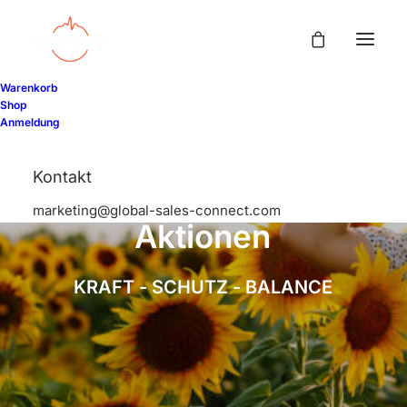
Warenkorb
Shop
Anmeldung
Kontakt
marketing@global-sales-connect.com
A
k
t
i
o
n
e
n
K
R
A
F
T
-
S
C
H
U
T
Z
-
B
A
L
A
N
C
E