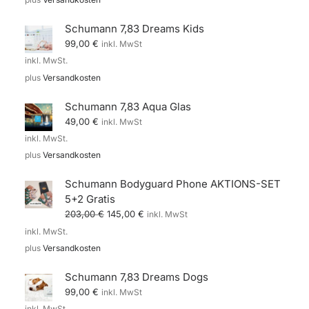
Schumann 7,83 Dreams Kids
99,00
€
inkl. MwSt
inkl. MwSt.
plus
Versandkosten
Schumann 7,83 Aqua Glas
49,00
€
inkl. MwSt
inkl. MwSt.
plus
Versandkosten
Schumann Bodyguard Phone AKTIONS-SET
5+2 Gratis
Ursprünglicher
Aktueller
203,00
€
145,00
€
inkl. MwSt
Preis
Preis
inkl. MwSt.
war:
ist:
203,00 €
145,00 €.
plus
Versandkosten
Schumann 7,83 Dreams Dogs
99,00
€
inkl. MwSt
inkl. MwSt.