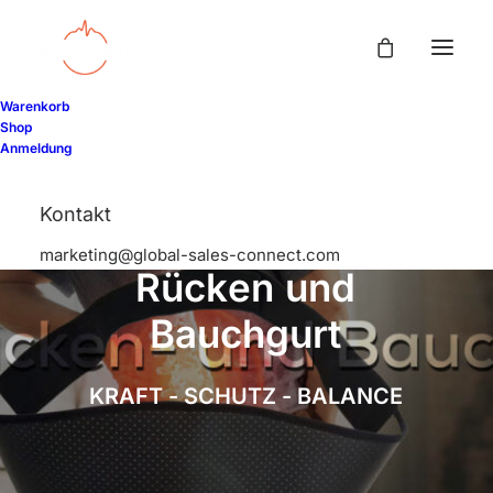
Warenkorb
Shop
Anmeldung
Kontakt
S
c
h
u
m
a
n
n
7
,
8
3
marketing@global-sales-connect.com
R
ü
c
k
e
n
u
n
d
B
a
u
c
h
g
u
r
t
K
R
A
F
T
-
S
C
H
U
T
Z
-
B
A
L
A
N
C
E