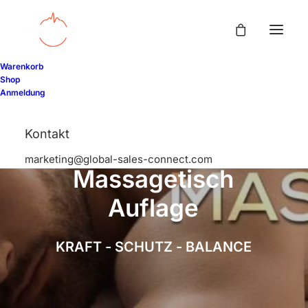
Warenkorb
Shop
Anmeldung
Kontakt
S
c
h
u
m
a
n
n
7
,
8
3
marketing@global-sales-connect.com
M
a
s
s
a
g
e
t
i
s
c
h
A
u
f
l
a
g
e
K
R
A
F
T
-
S
C
H
U
T
Z
-
B
A
L
A
N
C
E